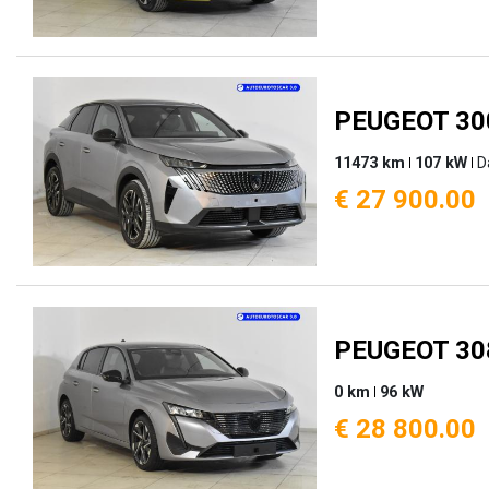
PEUGEOT 300
11473 km
107 kW
D
€ 27 900.00
PEUGEOT 308
0 km
96 kW
€ 28 800.00