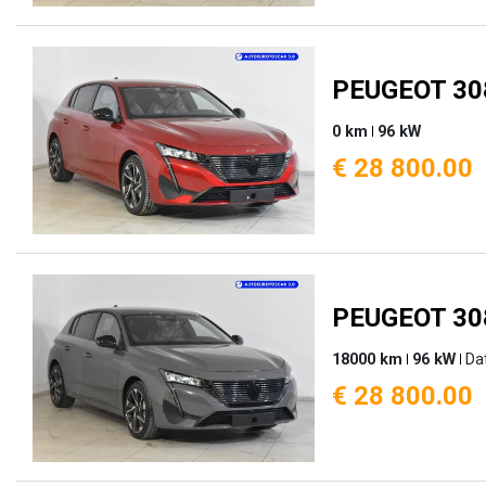
PEUGEOT 308
0 km
96 kW
€ 28 800.00
PEUGEOT 308
18000 km
96 kW
Da
€ 28 800.00