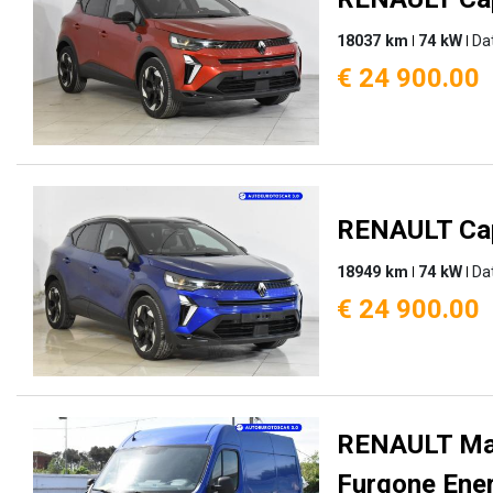
18037 km
74 kW
Da
€ 24 900.00
RENAULT Cap
18949 km
74 kW
Da
€ 24 900.00
RENAULT Mas
Furgone Ener