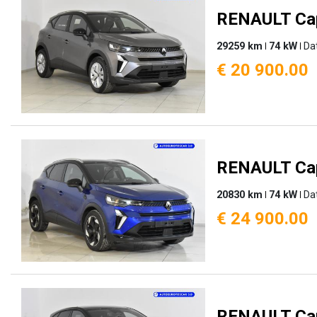
RENAULT Cap
29259 km
74 kW
Da
€ 20 900.00
RENAULT Cap
20830 km
74 kW
Da
€ 24 900.00
RENAULT Cap