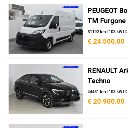
PEUGEOT Box
TM Furgone
31192 km
103 kW
D
€ 24 500.00
RENAULT Ark
Techno
44451 km
103 kW
D
€ 20 900.00