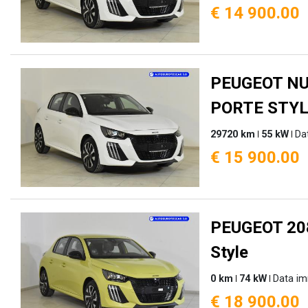
€ 14 900.00
PEUGEOT NU
PORTE STY
29720 km
55 kW
Da
€ 15 900.00
PEUGEOT 208
Style
0 km
74 kW
Data im
€ 18 900.00